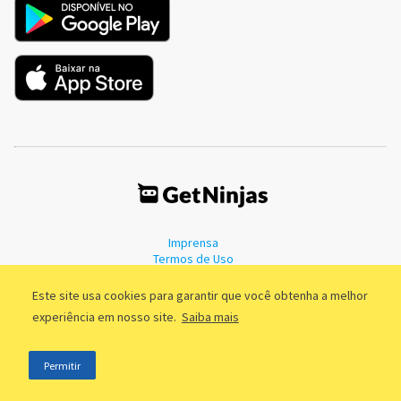
Imprensa
Termos de Uso
Política de Privacidade
Este site usa cookies para garantir que você obtenha a melhor
experiência em nosso site.
Saiba mais
©2011 - 2026, GetNinjas LTDA. CNPJ 55.744.877/0001-89 - Rua Dr.
Permitir
Fernandes Coelho, 85 - 3º andar - São Paulo/SP - Brasil
;