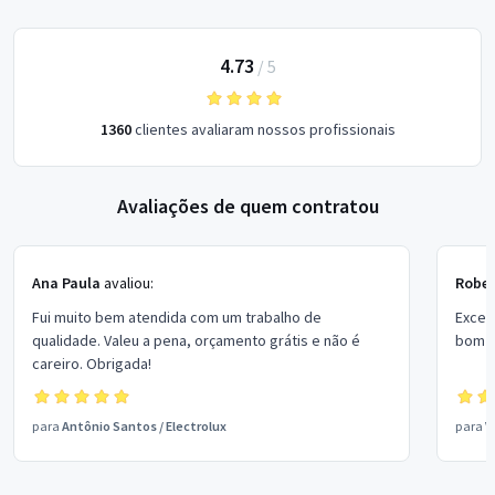
4.73
/
5
1360
clientes avaliaram nossos profissionais
Avaliações de quem contratou
Ana Paula
avaliou:
Rober
Fui muito bem atendida com um trabalho de
Excel
qualidade. Valeu a pena, orçamento grátis e não é
bom p
careiro. Obrigada!
para
Antônio Santos
/
Electrolux
para
V