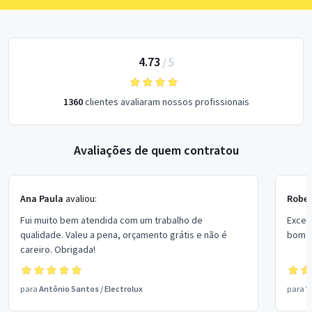
4.73
/
5
1360
clientes avaliaram nossos profissionais
Avaliações de quem contratou
Ana Paula
avaliou:
Rober
Fui muito bem atendida com um trabalho de
Excel
qualidade. Valeu a pena, orçamento grátis e não é
bom p
careiro. Obrigada!
para
Antônio Santos
/
Electrolux
para
V