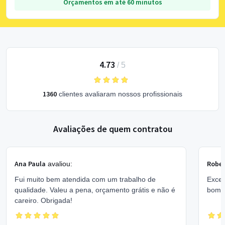
Orçamentos em até 60 minutos
4.73
/
5
1360
clientes avaliaram nossos profissionais
Avaliações de quem contratou
Ana Paula
Rober
avaliou:
Fui muito bem atendida com um trabalho de
Excel
qualidade. Valeu a pena, orçamento grátis e não é
bom 
careiro. Obrigada!