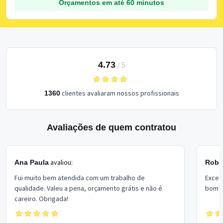
Orçamentos em até 60 minutos
4.73
/
5
clientes avaliaram nossos profissionais
1360
Avaliações de quem contratou
avaliou:
Ana Paula
Rober
Fui muito bem atendida com um trabalho de
Excel
qualidade. Valeu a pena, orçamento grátis e não é
bom p
careiro. Obrigada!