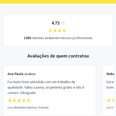
4.73
/
5
1360
clientes avaliaram nossos profissionais
Avaliações de quem contratou
Ana Paula
avaliou:
Rober
Fui muito bem atendida com um trabalho de
Excel
qualidade. Valeu a pena, orçamento grátis e não é
bom p
careiro. Obrigada!
para
Antônio Santos
/
Consul
para
V