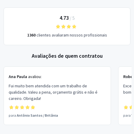
4.73
/
5
1360
clientes avaliaram nossos profissionais
Avaliações de quem contratou
Ana Paula
avaliou:
Rober
Fui muito bem atendida com um trabalho de
Excel
qualidade. Valeu a pena, orçamento grátis e não é
bom p
careiro. Obrigada!
para
Antônio Santos
/
Britânia
para
V