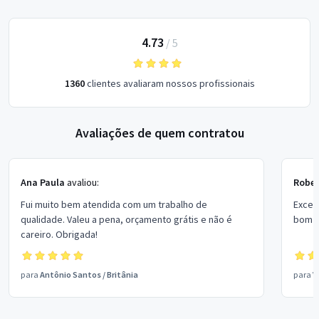
4.73
/
5
1360
clientes avaliaram nossos profissionais
Avaliações de quem contratou
Ana Paula
avaliou:
Rober
Fui muito bem atendida com um trabalho de
Excel
qualidade. Valeu a pena, orçamento grátis e não é
bom p
careiro. Obrigada!
para
Antônio Santos
/
Britânia
para
V