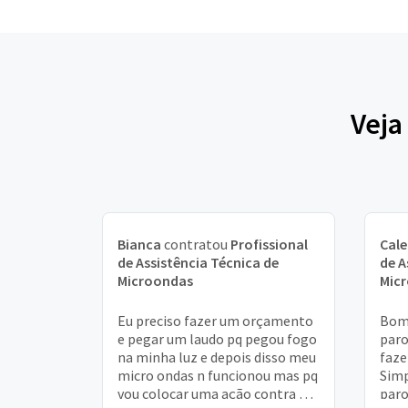
Veja
Bianca
contratou
Profissional
Cal
de Assistência Técnica de
de A
Microondas
Mic
Eu preciso fazer um orçamento
Bom 
e pegar um laudo pq pegou fogo
paro
na minha luz e depois disso meu
faze
micro ondas n funcionou mas pq
Simp
vou colocar uma ação contra a
paro