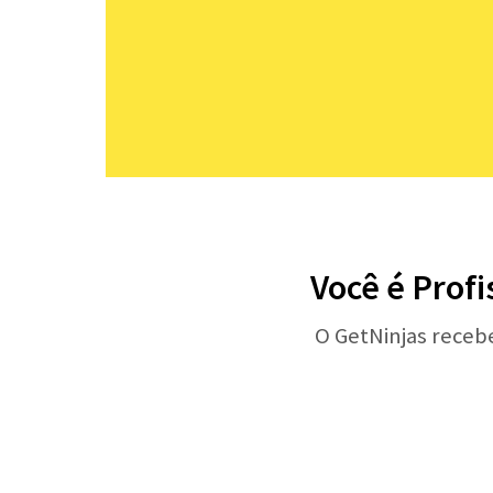
Você é Profi
O GetNinjas receb