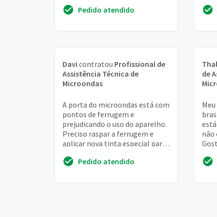
ampla !
Pedido atendido
Davi
contratou
Profissional de
Tha
Assistência Técnica de
de A
Microondas
Mic
A porta do microondas está com
Meu
pontos de ferrugem e
bras
prejudicando o uso do aparelho.
está
Preciso raspar a ferrugem e
não 
aplicar nova tinta especial para
Gost
fornos de microondas
orça
Pedido atendido
Obri