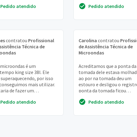
Pedido atendido
Pedido atendido
les
contratou
Profissional
Carolina
contratou
Profiss
ssistência Técnica de
de Assistência Técnica de
roondas
Microondas
 microondas é um
Acreditamos que a ponta da
tempo king size 38l. Ele
tomada dele estava molhad
 superaquecendo, por isso
ao por na tomada deu um
conseguimos mais utilizar.
estouro e desligou o registr
aria de fazer um
ponta da tomada ficou
mento para conserto.
derretida. Não sei ao certo s
Pedido atendido
Pedido atendido
gada,
chegou a estragar alg...