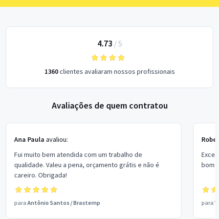
4.73
/
5
1360
clientes avaliaram nossos profissionais
Avaliações de quem contratou
Ana Paula
avaliou:
Rober
Fui muito bem atendida com um trabalho de
Excel
qualidade. Valeu a pena, orçamento grátis e não é
bom p
careiro. Obrigada!
para
Antônio Santos
/
Brastemp
para
V