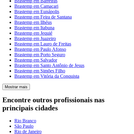
Brastemp em Barreiras
Brastemp em Camaçari
Brastemp em Eunápolis
Brastemp em Feira de Santana
Brastemp em Ilhéus
Brastemp em Itabuna
Brastemp em Jequié
Brastemp em Juazeiro
Brastemp em Lauro de Freitas
Brastemp em Paulo Afonso
Brastemp em Porto Seguro
Brastemp em Salvador
Brastemp em Santo Antônio de Jesus
Brastemp em Simões Filho
Brastemp em Vitória da Conquista
Mostrar mais
Encontre outros profissionais nas
principais cidades
Rio Branco
São Paulo
Rio de Janeiro