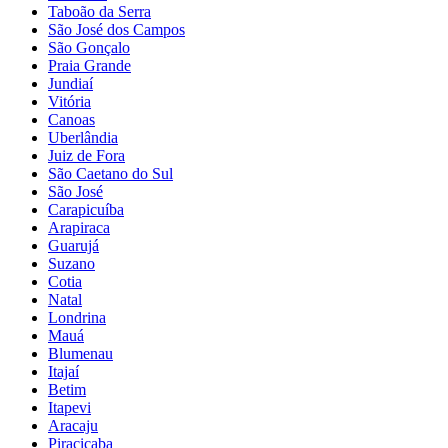
Taboão da Serra
São José dos Campos
São Gonçalo
Praia Grande
Jundiaí
Vitória
Canoas
Uberlândia
Juiz de Fora
São Caetano do Sul
São José
Carapicuíba
Arapiraca
Guarujá
Suzano
Cotia
Natal
Londrina
Mauá
Blumenau
Itajaí
Betim
Itapevi
Aracaju
Piracicaba