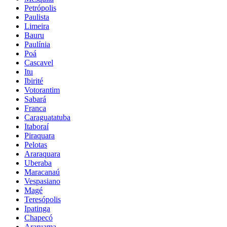
Petrópolis
Paulista
Limeira
Bauru
Paulínia
Poá
Cascavel
Itu
Ibirité
Votorantim
Sabará
Franca
Caraguatatuba
Itaboraí
Piraquara
Pelotas
Araraquara
Uberaba
Maracanaú
Vespasiano
Magé
Teresópolis
Ipatinga
Chapecó
Araruama