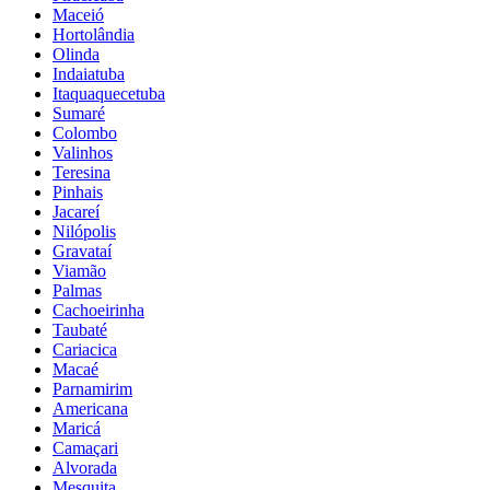
Maceió
Hortolândia
Olinda
Indaiatuba
Itaquaquecetuba
Sumaré
Colombo
Valinhos
Teresina
Pinhais
Jacareí
Nilópolis
Gravataí
Viamão
Palmas
Cachoeirinha
Taubaté
Cariacica
Macaé
Parnamirim
Americana
Maricá
Camaçari
Alvorada
Mesquita