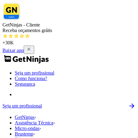
GetNinjas - Cliente
Receba orçamentos grátis
+30K
Baixar app
Seja um profissional
Como funciona?
Segurança
Seja um profissional
GetNinjas
›
Assistência Técnica
›
Micro-ondas
›
Brastemp
›