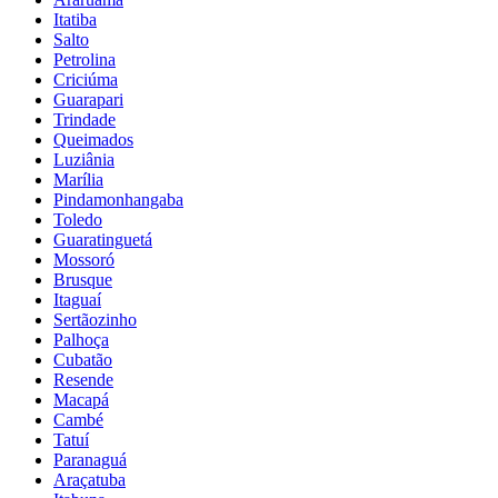
Itatiba
Salto
Petrolina
Criciúma
Guarapari
Trindade
Queimados
Luziânia
Marília
Pindamonhangaba
Toledo
Guaratinguetá
Mossoró
Brusque
Itaguaí
Sertãozinho
Palhoça
Cubatão
Resende
Macapá
Cambé
Tatuí
Paranaguá
Araçatuba