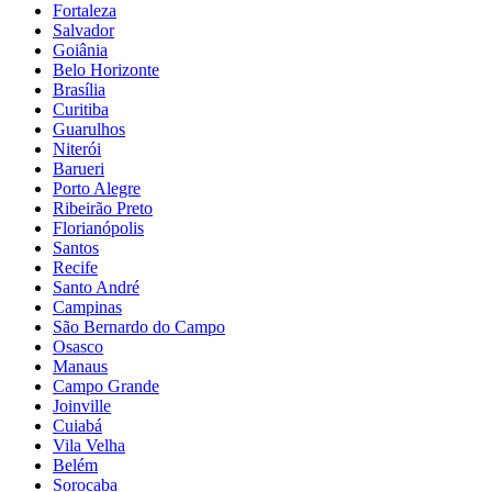
Fortaleza
Salvador
Goiânia
Belo Horizonte
Brasília
Curitiba
Guarulhos
Niterói
Barueri
Porto Alegre
Ribeirão Preto
Florianópolis
Santos
Recife
Santo André
Campinas
São Bernardo do Campo
Osasco
Manaus
Campo Grande
Joinville
Cuiabá
Vila Velha
Belém
Sorocaba