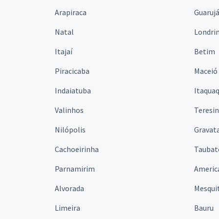
Arapiraca
Guaruj
Natal
Londri
Itajaí
Betim
Piracicaba
Maceió
Indaiatuba
Itaqua
Valinhos
Teresi
Nilópolis
Gravata
Cachoeirinha
Taubat
Parnamirim
Americ
Alvorada
Mesqui
Limeira
Bauru