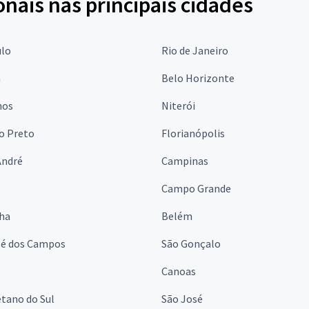
onais nas principais cidades
ulo
Rio de Janeiro
a
Belo Horizonte
hos
Niterói
o Preto
Florianópolis
André
Campinas
s
Campo Grande
lha
Belém
sé dos Campos
São Gonçalo
Canoas
tano do Sul
São José