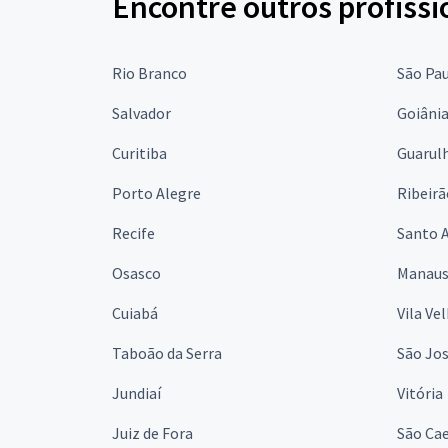
Encontre outros profissi
Rio Branco
São Pa
Salvador
Goiâni
Curitiba
Guarul
Porto Alegre
Ribeirã
Recife
Santo 
Osasco
Manau
Cuiabá
Vila Ve
Taboão da Serra
São Jo
Jundiaí
Vitória
Juiz de Fora
São Cae