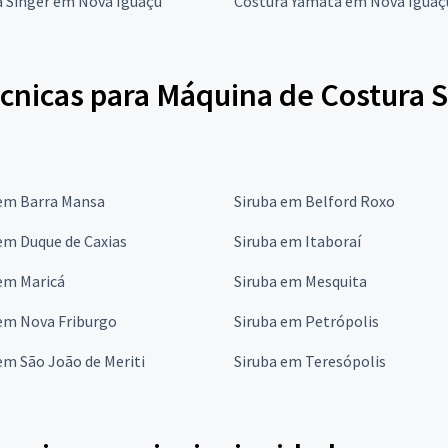
a Singer em Nova Iguaçu
Costura Yamata em Nova Iguaç
cnicas para Máquina de Costura S
 em Barra Mansa
Siruba em Belford Roxo
em Duque de Caxias
Siruba em Itaboraí
em Maricá
Siruba em Mesquita
 em Nova Friburgo
Siruba em Petrópolis
em São João de Meriti
Siruba em Teresópolis