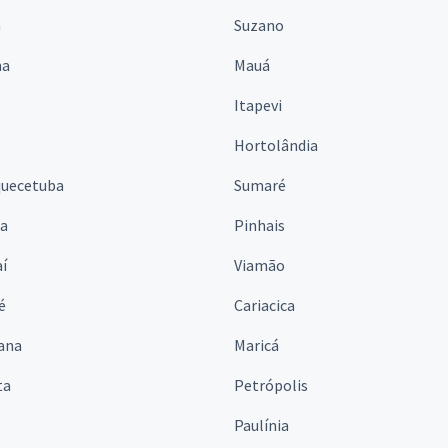
á
Suzano
na
Mauá
Itapevi
Hortolândia
quecetuba
Sumaré
na
Pinhais
í
Viamão
é
Cariacica
ana
Maricá
ta
Petrópolis
Paulínia