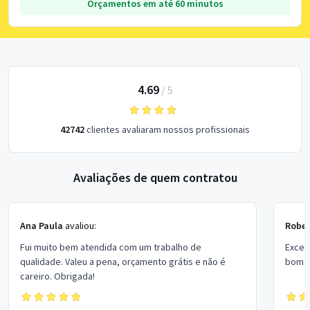
Orçamentos em até 60 minutos
4.69
/
5
42742
clientes avaliaram nossos profissionais
Avaliações de quem contratou
Ana Paula
avaliou:
Rober
Fui muito bem atendida com um trabalho de
Excel
qualidade. Valeu a pena, orçamento grátis e não é
bom p
careiro. Obrigada!