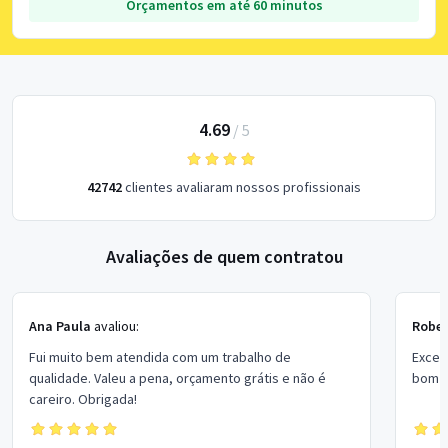
Orçamentos em até 60 minutos
4.69
/
5
42742
clientes avaliaram nossos profissionais
Avaliações de quem contratou
Ana Paula
avaliou:
Rober
Fui muito bem atendida com um trabalho de
Excel
qualidade. Valeu a pena, orçamento grátis e não é
bom p
careiro. Obrigada!