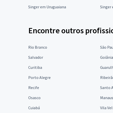
Singer em Uruguaiana
Singer
Encontre outros profissi
Rio Branco
São Pa
Salvador
Goiâni
Curitiba
Guarul
Porto Alegre
Ribeirã
Recife
Santo 
Osasco
Manau
Cuiabá
Vila Ve