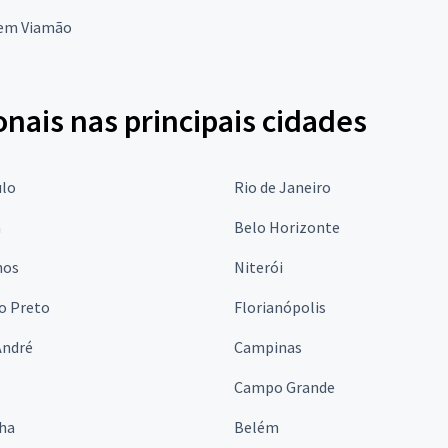
 em Viamão
onais nas principais cidades
ulo
Rio de Janeiro
a
Belo Horizonte
hos
Niterói
o Preto
Florianópolis
André
Campinas
s
Campo Grande
lha
Belém