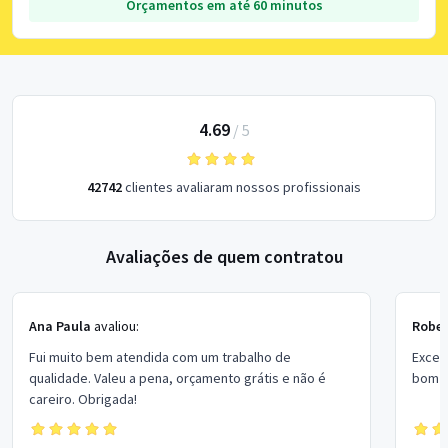
Orçamentos em até 60 minutos
4.69
/
5
42742
clientes avaliaram nossos profissionais
Avaliações de quem contratou
Ana Paula
avaliou:
Rober
Fui muito bem atendida com um trabalho de
Excel
qualidade. Valeu a pena, orçamento grátis e não é
bom p
careiro. Obrigada!