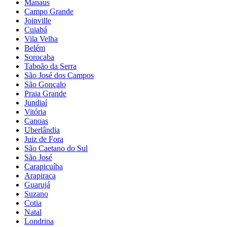
Manaus
Campo Grande
Joinville
Cuiabá
Vila Velha
Belém
Sorocaba
Taboão da Serra
São José dos Campos
São Gonçalo
Praia Grande
Jundiaí
Vitória
Canoas
Uberlândia
Juiz de Fora
São Caetano do Sul
São José
Carapicuíba
Arapiraca
Guarujá
Suzano
Cotia
Natal
Londrina