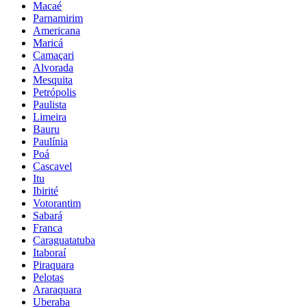
Macaé
Parnamirim
Americana
Maricá
Camaçari
Alvorada
Mesquita
Petrópolis
Paulista
Limeira
Bauru
Paulínia
Poá
Cascavel
Itu
Ibirité
Votorantim
Sabará
Franca
Caraguatatuba
Itaboraí
Piraquara
Pelotas
Araraquara
Uberaba