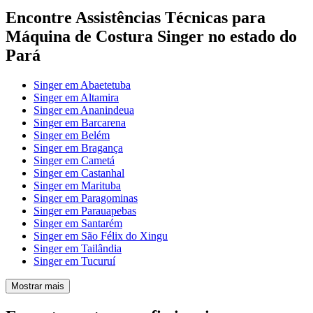
Encontre Assistências Técnicas para
Máquina de Costura Singer no estado do
Pará
Singer em Abaetetuba
Singer em Altamira
Singer em Ananindeua
Singer em Barcarena
Singer em Belém
Singer em Bragança
Singer em Cametá
Singer em Castanhal
Singer em Marituba
Singer em Paragominas
Singer em Parauapebas
Singer em Santarém
Singer em São Félix do Xingu
Singer em Tailândia
Singer em Tucuruí
Mostrar mais