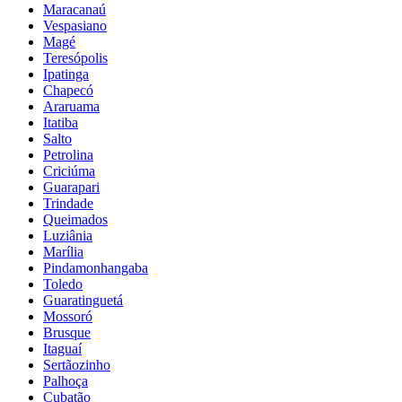
Maracanaú
Vespasiano
Magé
Teresópolis
Ipatinga
Chapecó
Araruama
Itatiba
Salto
Petrolina
Criciúma
Guarapari
Trindade
Queimados
Luziânia
Marília
Pindamonhangaba
Toledo
Guaratinguetá
Mossoró
Brusque
Itaguaí
Sertãozinho
Palhoça
Cubatão