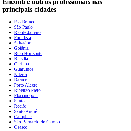
Encontre outros profissionais nas
principais cidades
Rio Branco
São Paulo
Rio de Janeiro
Fortaleza
Salvador
Goiânia
Belo Horizonte
Brasília
Curitiba
Guarulhos
Niterói
Barueri
Porto Alegre
Ribeirão Preto
Florianópolis
Santos
Recife
Santo André
Campinas
São Bernardo do Campo
Osasco