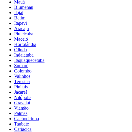
Mauá
Blumenau
Itajaí
Betim
Itapevi
Aracaju
Piracicaba
Maceió
Hortolândia
Olinda
Indaiatuba
Itaquaquecetuba
Sumaré
Colombo
Valinhos
Teresina
Pinhais
Jacareí
Nilópolis
Gravataí
Viamão
Palmas
Cachoeirinha
Taubaté
Cariacica