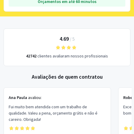
Orçamentos em até 60 minutos
4.69
/
5
42742
clientes avaliaram nossos profissionais
Avaliações de quem contratou
Ana Paula
avaliou:
Rober
Fui muito bem atendida com um trabalho de
Excel
qualidade. Valeu a pena, orçamento grátis e não é
bom p
careiro. Obrigada!