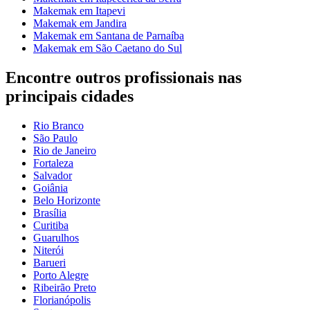
Makemak em Itapevi
Makemak em Jandira
Makemak em Santana de Parnaíba
Makemak em São Caetano do Sul
Encontre outros profissionais nas
principais cidades
Rio Branco
São Paulo
Rio de Janeiro
Fortaleza
Salvador
Goiânia
Belo Horizonte
Brasília
Curitiba
Guarulhos
Niterói
Barueri
Porto Alegre
Ribeirão Preto
Florianópolis