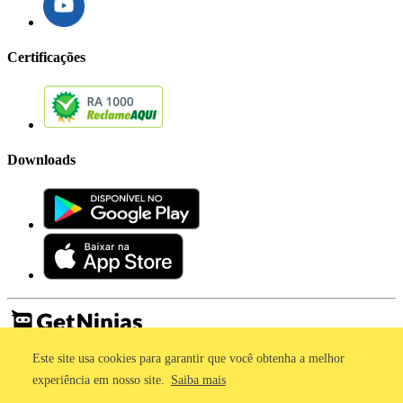
Certificações
Downloads
Este site usa cookies para garantir que você obtenha a melhor
Imprensa
Termos de Uso
experiência em nosso site.
Saiba mais
Política de Privacidade