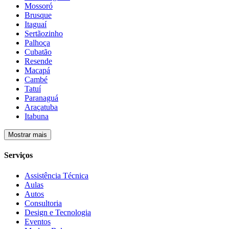
Mossoró
Brusque
Itaguaí
Sertãozinho
Palhoça
Cubatão
Resende
Macapá
Cambé
Tatuí
Paranaguá
Araçatuba
Itabuna
Mostrar mais
Serviços
Assistência Técnica
Aulas
Autos
Consultoria
Design e Tecnologia
Eventos