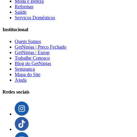
Moda e Beleza
Reformas
Saúde
Serviços Domésticos
Institucional
Quem Somos
GetNinjas | Preço Fechado
GetNinjas | Europ
Trabalhe Conosco
Blog do GetNinjas
Segurança
Mapa do Site
Ajuda
Redes sociais