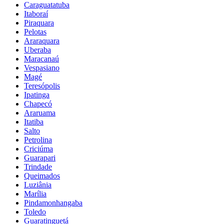
Caraguatatuba
Itaboraí
Piraquara
Pelotas
Araraquara
Uberaba
Maracanaú
Vespasiano
Magé
Teresópolis
Ipatinga
Chapecó
Araruama
Itatiba
Salto
Petrolina
Criciúma
Guarapari
Trindade
Queimados
Luziânia
Marília
Pindamonhangaba
Toledo
Guaratinguetá