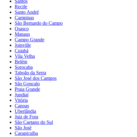
Santos
Recife
Santo André
Campinas
São Bernardo do Campo
Osasco
Manaus
Campo Grande
Joinville
Cuiabá
Vila Velha
Belém
Sorocaba
Taboão da Serra
São José dos Campos
São Gonçalo
Praia Grande
Jundiaí
Vitória
Canoas
Uberlândia
Juiz de Fora
São Caetano do Sul
São José
Carapicuíba