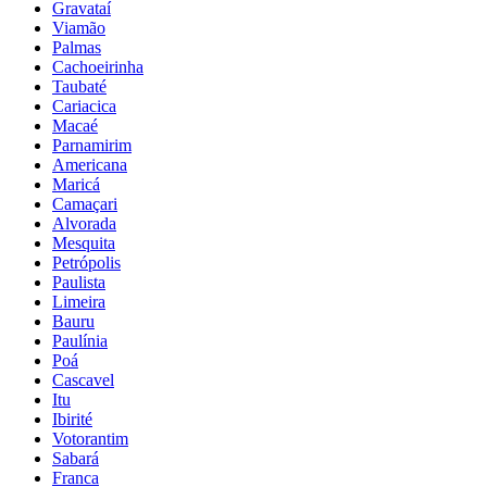
Gravataí
Viamão
Palmas
Cachoeirinha
Taubaté
Cariacica
Macaé
Parnamirim
Americana
Maricá
Camaçari
Alvorada
Mesquita
Petrópolis
Paulista
Limeira
Bauru
Paulínia
Poá
Cascavel
Itu
Ibirité
Votorantim
Sabará
Franca