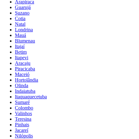
Arapiraca
Guarujá
Suzano
Cotia
Natal
Londrina
Mauá
Blumenau
Itajaí
Betim
Itapevi
Aracaju
Piracicaba
Maceió
Hortolândia
Olinda
Indaiatuba
Itaquaquecetuba
Sumaré
Colombo
Valinhos
Teresina
Pinhais
Jacareí
Nilópolis