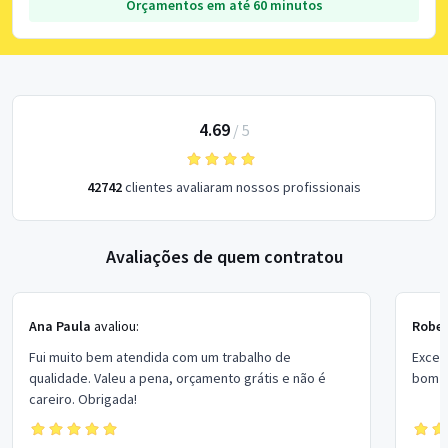
Orçamentos em até 60 minutos
4.69
/
5
42742
clientes avaliaram nossos profissionais
Avaliações de quem contratou
Ana Paula
avaliou:
Rober
Fui muito bem atendida com um trabalho de
Excel
qualidade. Valeu a pena, orçamento grátis e não é
bom p
careiro. Obrigada!