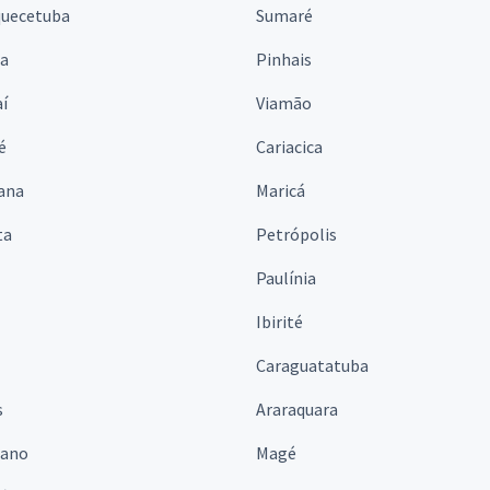
quecetuba
Sumaré
na
Pinhais
í
Viamão
é
Cariacica
ana
Maricá
ta
Petrópolis
Paulínia
Ibirité
Caraguatatuba
s
Araraquara
iano
Magé