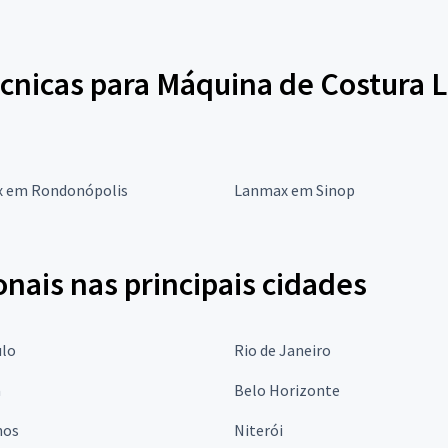
écnicas para Máquina de Costura 
 em Rondonópolis
Lanmax em Sinop
onais nas principais cidades
ulo
Rio de Janeiro
a
Belo Horizonte
hos
Niterói