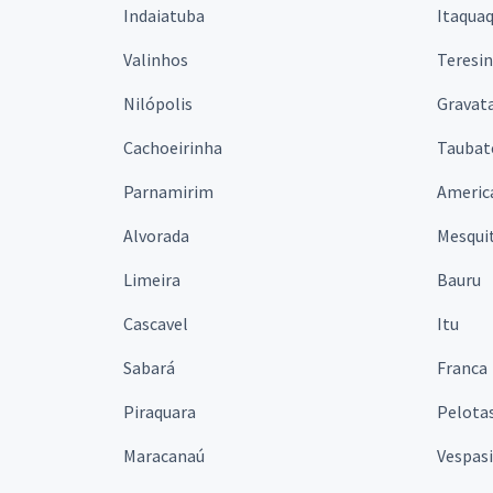
Indaiatuba
Itaqua
Valinhos
Teresi
Nilópolis
Gravata
Cachoeirinha
Taubat
Parnamirim
Americ
Alvorada
Mesqui
Limeira
Bauru
Cascavel
Itu
Sabará
Franca
Piraquara
Pelota
Maracanaú
Vespas