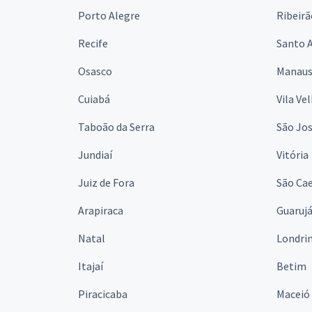
Porto Alegre
Ribeirã
Recife
Santo 
Osasco
Manau
Cuiabá
Vila Ve
Taboão da Serra
São Jo
Jundiaí
Vitória
Juiz de Fora
São Cae
Arapiraca
Guaruj
Natal
Londri
Itajaí
Betim
Piracicaba
Maceió