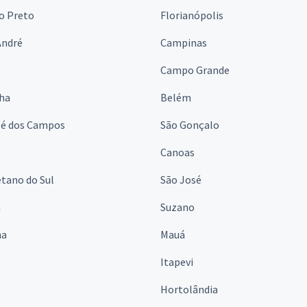
o Preto
Florianópolis
André
Campinas
s
Campo Grande
lha
Belém
sé dos Campos
São Gonçalo
Canoas
tano do Sul
São José
á
Suzano
na
Mauá
Itapevi
Hortolândia