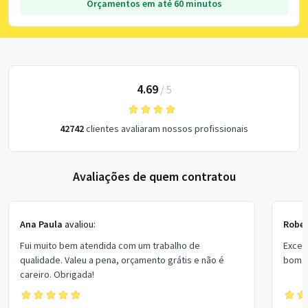
Orçamentos em até 60 minutos
4.69
/
5
42742
clientes avaliaram nossos profissionais
Avaliações de quem contratou
Ana Paula
avaliou:
Rober
Fui muito bem atendida com um trabalho de
Excel
qualidade. Valeu a pena, orçamento grátis e não é
bom p
careiro. Obrigada!