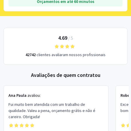
Orçamentos em até 60 minutos
4.69
/
5
42742
clientes avaliaram nossos profissionais
Avaliações de quem contratou
Ana Paula
avaliou:
Rober
Fui muito bem atendida com um trabalho de
Excel
qualidade. Valeu a pena, orçamento grátis e não é
bom p
careiro. Obrigada!