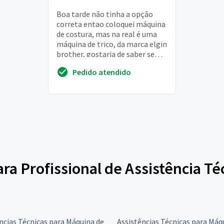
Boa tarde não tinha a opção
correta entao coloquei máquina
de costura, mas na real é uma
máquina de trico, da marca elgin
brother, gostaria de saber se
voces consertam, se sim como
Pedido atendido
da pra...
para Profissional de Assistência T
ncias Técnicas para Máquina de
Assistências Técnicas para Máq