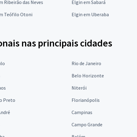
m Ribeirão das Neves
Elgin em Sabará
m Teófilo Otoni
Elgin em Uberaba
onais nas principais cidades
ulo
Rio de Janeiro
a
Belo Horizonte
hos
Niterói
o Preto
Florianópolis
André
Campinas
s
Campo Grande
lha
Belém