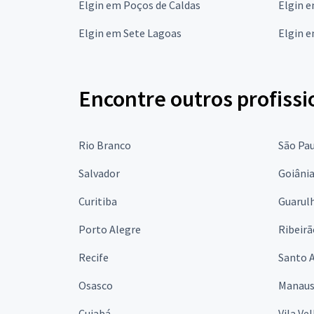
Elgin em Poços de Caldas
Elgin e
Elgin em Sete Lagoas
Elgin e
Encontre outros profissi
Rio Branco
São Pa
Salvador
Goiâni
Curitiba
Guarul
Porto Alegre
Ribeirã
Recife
Santo 
Osasco
Manau
Cuiabá
Vila Ve