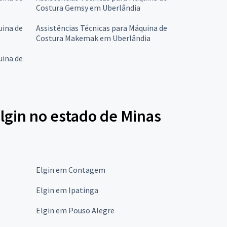
Costura Gemsy em Uberlândia
uina de
Assistências Técnicas para Máquina de
Costura Makemak em Uberlândia
uina de
lgin no estado de Minas
Elgin em Contagem
Elgin em Ipatinga
Elgin em Pouso Alegre