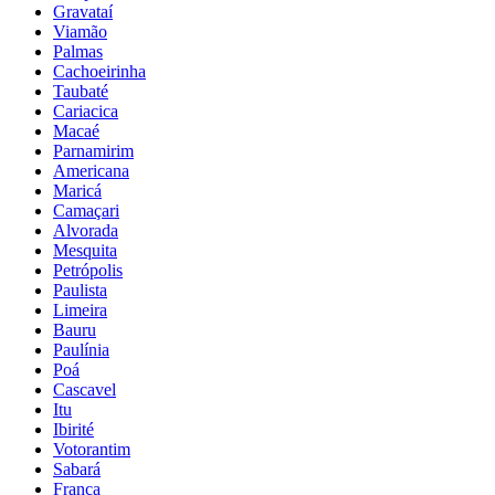
Gravataí
Viamão
Palmas
Cachoeirinha
Taubaté
Cariacica
Macaé
Parnamirim
Americana
Maricá
Camaçari
Alvorada
Mesquita
Petrópolis
Paulista
Limeira
Bauru
Paulínia
Poá
Cascavel
Itu
Ibirité
Votorantim
Sabará
Franca