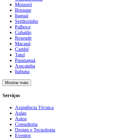
Mossoró
Brusque
Itaguaí
Sertãozinho
Palhoça
Cubatão
Resende
Macapá
Cambé
Tatuí
Paranaguá
Araçatuba
Itabuna
Mostrar mais
Serviços
Assistência Técnica
Aulas
Autos
Consultoria
Design e Tecnologia
Eventos