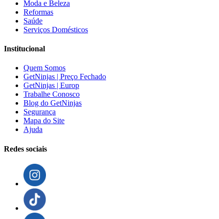
Moda e Beleza
Reformas
Saúde
Serviços Domésticos
Institucional
Quem Somos
GetNinjas | Preço Fechado
GetNinjas | Europ
Trabalhe Conosco
Blog do GetNinjas
Segurança
Mapa do Site
Ajuda
Redes sociais