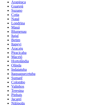
Arapiraca
Guarujá
Suzano
Cotia
Natal
Londrina
Mauá
Blumenau
Itajaí
Betim
Itapevi
Aracaju
Piracicaba
Maceió
Hortolândia
Olinda
Indaiatuba
Itaquaquecetuba
Sumaré
Colombo
Valinhos
Teresina
Pinhais
Jacareí
Nilópolis