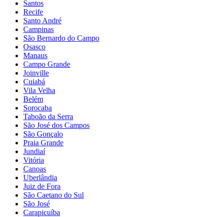
Santos
Recife
Santo André
Campinas
São Bernardo do Campo
Osasco
Manaus
Campo Grande
Joinville
Cuiabá
Vila Velha
Belém
Sorocaba
Taboão da Serra
São José dos Campos
São Gonçalo
Praia Grande
Jundiaí
Vitória
Canoas
Uberlândia
Juiz de Fora
São Caetano do Sul
São José
Carapicuíba