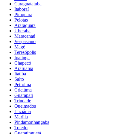
Caraguatatuba
Itaboraí
Piraquara
Pelotas
Araraquara
Uberaba
Maracanaú
Vespasiano
Magé
Teresópolis
Ipatinga
Chapecó
Araruama
Itatiba
Salto
Petrolina
Criciúma
Guarapari
Trindade
Queimados
Luziânia
Marília
Pindamonhangaba
Toledo
Guaratinguetá