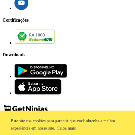
Certificações
Downloads
Este site usa cookies para garantir que você obtenha a melhor
Imprensa
Termos de Uso
experiência em nosso site.
Saiba mais
Política de Privacidade