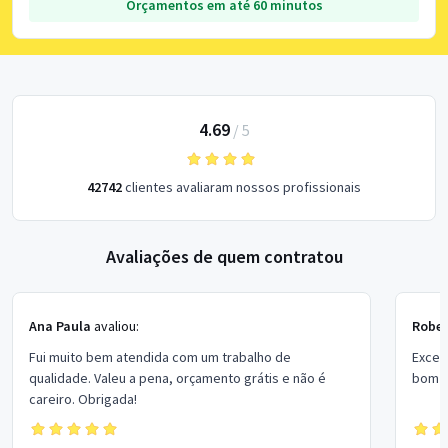
Orçamentos em até 60 minutos
4.69
/
5
42742
clientes avaliaram nossos profissionais
Avaliações de quem contratou
Ana Paula
avaliou:
Rober
Fui muito bem atendida com um trabalho de
Excel
qualidade. Valeu a pena, orçamento grátis e não é
bom p
careiro. Obrigada!