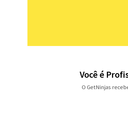
Você é Profi
O GetNinjas receb