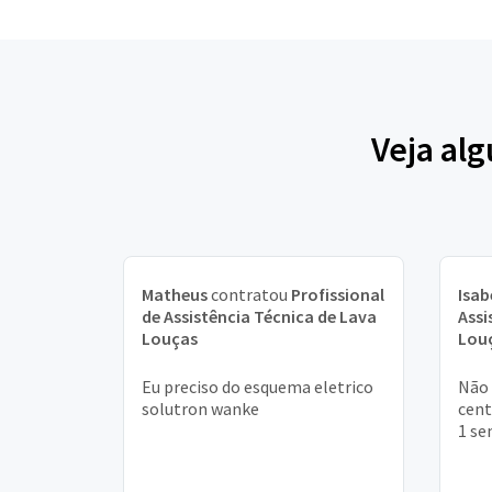
Veja al
Matheus
contratou
Profissional
Isab
de Assistência Técnica de Lava
Assi
Louças
Lou
Eu preciso do esquema eletrico
Não 
solutron wanke
cent
1 se