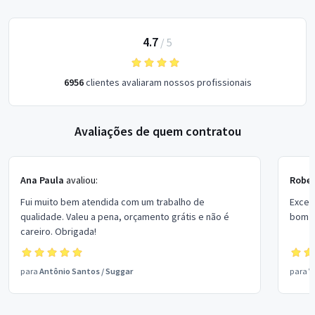
4.7
/
5
6956
clientes avaliaram nossos profissionais
Avaliações de quem contratou
Ana Paula
avaliou:
Rober
Fui muito bem atendida com um trabalho de
Excel
qualidade. Valeu a pena, orçamento grátis e não é
bom p
careiro. Obrigada!
para
Antônio Santos
/
Suggar
para
V