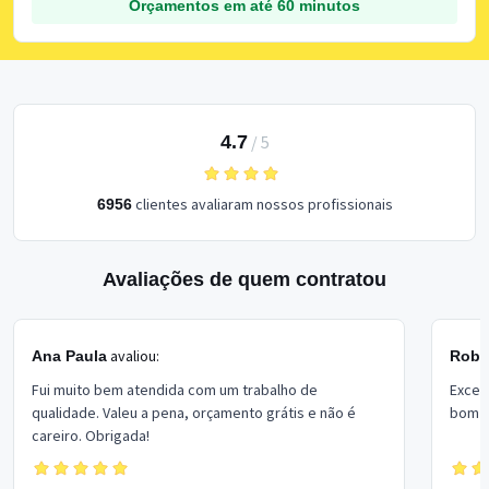
Orçamentos em até 60 minutos
4.7
/
5
clientes avaliaram nossos profissionais
6956
Avaliações de quem contratou
avaliou:
Ana Paula
Rober
Fui muito bem atendida com um trabalho de
Excel
qualidade. Valeu a pena, orçamento grátis e não é
bom p
careiro. Obrigada!