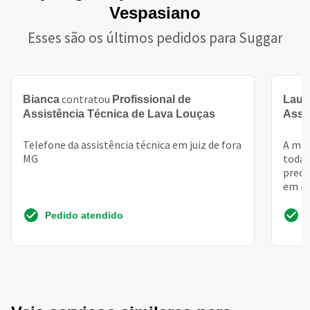
Vespasiano
Esses são os últimos pedidos para Suggar
contratou
Bianca
Profissional de
Laur
Assistência Técnica de Lava Louças
Assi
Telefone da assistência técnica em juiz de fora
A min
MG
toda 
preci
em mo
Pedido atendido