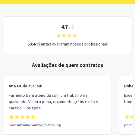
4.7
/
5
6956
clientes avaliaram nossos profissionais
Avaliações de quem contratou
Ana Paula
avaliou:
Rober
Fui muito bem atendida com um trabalho de
Excel
qualidade. Valeu a pena, orçamento grátis e não é
bom p
careiro. Obrigada!
para
Antônio Santos
/
Samsung
para
V