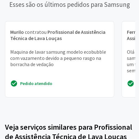
Esses são os últimos pedidos para Samsung
Murilo
contratou
Profissional de Assistência
Fern
Técnica de Lava Louças
Assis
Maquina de lavar samsung modelo ecobubble
Olá b
com vazamento devido a pequeno rasgo na
samsu
borracha de vedação
um té
sem s
e con
Pedido atendido
Veja serviços similares para Profissional
de Assistência Técnica de Lava Louças