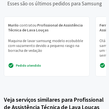
Esses são os últimos pedidos para Samsung
Murilo
contratou
Profissional de Assistência
Fern
Técnica de Lava Louças
Assis
Maquina de lavar samsung modelo ecobubble
Olá b
com vazamento devido a pequeno rasgo na
samsu
borracha de vedação
um té
sem s
e con
Pedido atendido
Veja serviços similares para Profissional
de Assistência Técnica de Lava Louças