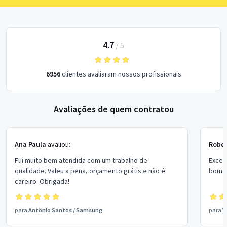
4.7
/
5
6956
clientes avaliaram nossos profissionais
Avaliações de quem contratou
Ana Paula
avaliou:
Rober
Fui muito bem atendida com um trabalho de
Excel
qualidade. Valeu a pena, orçamento grátis e não é
bom p
careiro. Obrigada!
para
Antônio Santos
/
Samsung
para
V