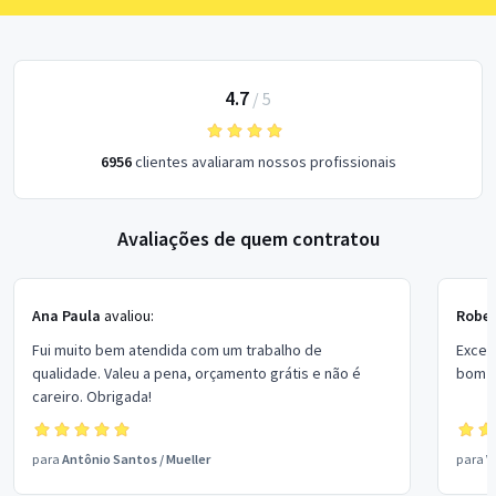
4.7
/
5
6956
clientes avaliaram nossos profissionais
Avaliações de quem contratou
Ana Paula
avaliou:
Rober
Fui muito bem atendida com um trabalho de
Excel
qualidade. Valeu a pena, orçamento grátis e não é
bom p
careiro. Obrigada!
para
Antônio Santos
/
Mueller
para
V