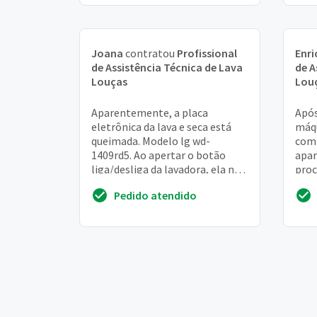
Joana
contratou
Profissional
Enri
de Assistência Técnica de Lava
de A
Louças
Lou
Aparentemente, a placa
Após
eletrônica da lava e seca está
máqu
queimada. Modelo lg wd-
com 
1409rd5. Ao apertar o botão
apar
liga/desliga da lavadora, ela não
proc
dá nenhum sinal e os leds do
além
Pedido atendido
painel não acendem
como