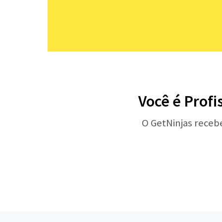
Você é Profi
O GetNinjas receb