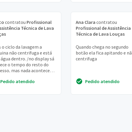
co
contratou
Profissional
Ana Clara
contratou
ssistência Técnica de Lava
Profissional de Assistência
ças
Técnica de Lava Louças
 o ciclo da lavagem a
Quando chega no segundo
ina não centrifuga e está
botão ela fica apitando e n
água dentro. /no display sá
centrifuga
ece o tempo do resto do
esso, mas nada acontece
 de fazer o barulho normal,
Pedido atendido
Pedido atendido
 se est...