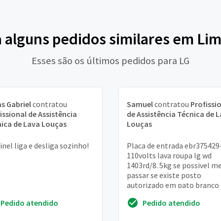
a alguns pedidos similares em Lim
Esses são os últimos pedidos para LG
s Gabriel
contratou
Samuel
contratou
Profissi
issional de Assistência
de Assistência Técnica de 
ica de Lava Louças
Louças
inel liga e desliga sozinho!
Placa de entrada ebr375429
110volts lava roupa lg wd
1403rd/8. 5kg se possivel m
passar se existe posto
autorizado em pato branco 
Ou proximo. Eliseu
Pedido atendido
Pedido atendido