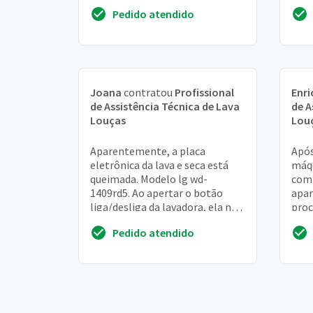
Pedido atendido
Joana
contratou
Profissional
Enri
de Assistência Técnica de Lava
de A
Louças
Lou
Aparentemente, a placa
Após
eletrônica da lava e seca está
máqu
queimada. Modelo lg wd-
com 
1409rd5. Ao apertar o botão
apar
liga/desliga da lavadora, ela não
proc
dá nenhum sinal e os leds do
além
Pedido atendido
painel não acendem
como