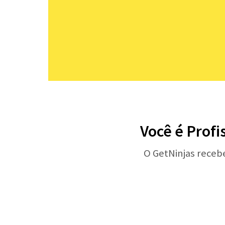
Você é Profi
O GetNinjas receb