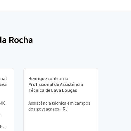
 da Rocha
onal
Henrique
contratou
Lava
Profissional de Assistência
Técnica de Lava Louças
-06
Assistência técnica em campos
dos goytacazes - RJ
e
PR.