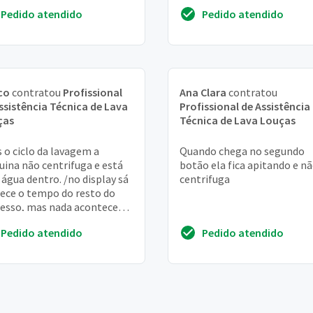
Ou proximo. Eliseu
Pedido atendido
Pedido atendido
co
contratou
Profissional
Ana Clara
contratou
ssistência Técnica de Lava
Profissional de Assistência
ças
Técnica de Lava Louças
 o ciclo da lavagem a
Quando chega no segundo
ina não centrifuga e está
botão ela fica apitando e n
água dentro. /no display sá
centrifuga
ece o tempo do resto do
esso, mas nada acontece
 de fazer o barulho normal,
Pedido atendido
Pedido atendido
 se est...