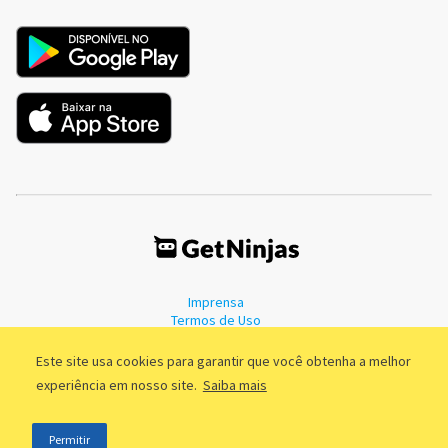
Imprensa
Termos de Uso
Política de Privacidade
Este site usa cookies para garantir que você obtenha a melhor
experiência em nosso site.
Saiba mais
©2011 - 2026, GetNinjas LTDA. CNPJ 55.744.877/0001-89 - Rua Dr.
Permitir
Fernandes Coelho, 85 - 3º andar - São Paulo/SP - Brasil