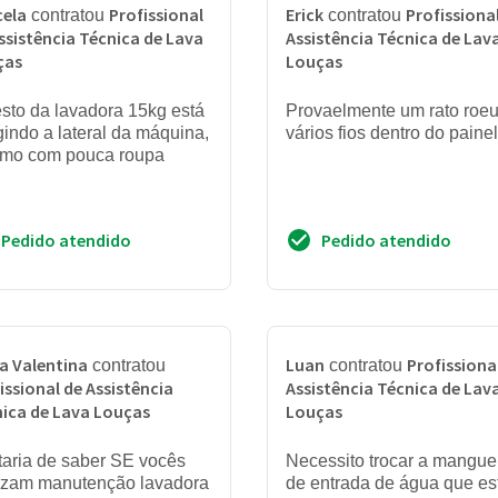
cela
Profissional
Erick
Profissiona
contratou
contratou
ssistência Técnica de Lava
Assistência Técnica de Lav
ças
Louças
sto da lavadora 15kg está
Provaelmente um rato roe
gindo a lateral da máquina,
vários fios dentro do painel
mo com pouca roupa
Pedido atendido
Pedido atendido
a Valentina
Luan
Profissiona
contratou
contratou
issional de Assistência
Assistência Técnica de Lav
ica de Lava Louças
Louças
aria de saber SE vocês
Necessito trocar a mangue
lizam manutenção lavadora
de entrada de água que es