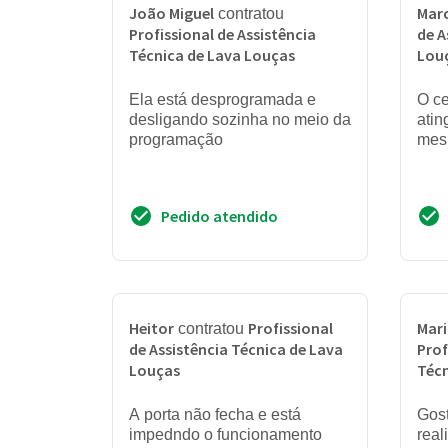
João Miguel
Mar
contratou
Profissional de Assistência
de A
Técnica de Lava Louças
Lou
Ela está desprogramada e
O ce
desligando sozinha no meio da
atin
programação
mes
Pedido atendido
Heitor
Profissional
Mari
contratou
de Assistência Técnica de Lava
Prof
Louças
Técn
A porta não fecha e está
Gost
impedndo o funcionamento
rea