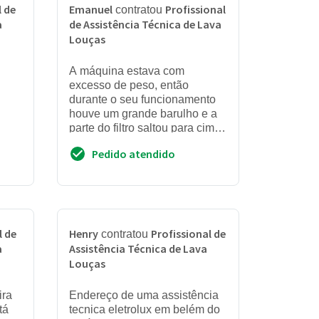
l de
Emanuel
Profissional
contratou
a
de Assistência Técnica de Lava
Louças
u
A máquina estava com
excesso de peso, então
durante o seu funcionamento
houve um grande barulho e a
parte do filtro saltou para cima.
Desliguei a máquina e o
Pedido atendido
cestinho do filtro tinha sumi...
l de
Henry
Profissional de
contratou
a
Assistência Técnica de Lava
Louças
ira
Endereço de uma assistência
tá
tecnica eletrolux em belém do