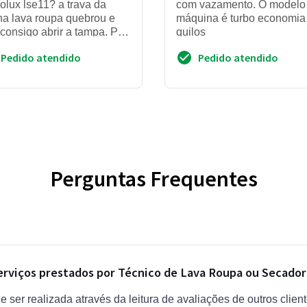
rolux lse11? a trava da
com vazamento. O modelo
a lava roupa quebrou e
máquina é turbo economia
consigo abrir a tampa. Por
quilos
r, retornem por email ou no
Pedido atendido
Pedido atendido
lar 97198...
Perguntas Frequentes
serviços prestados por Técnico de Lava Roupa ou Secador
e ser realizada através da leitura de avaliações de outros clien