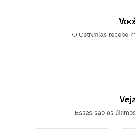
Voc
O GetNinjas recebe m
Vej
Esses são os último