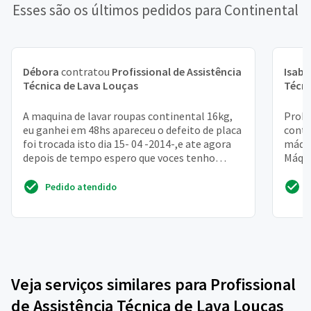
Esses são os últimos pedidos para Continental
Débora
contratou
Profissional de Assistência
Isabe
Técnica de Lava Louças
Técni
A maquina de lavar roupas continental 16kg,
Probl
eu ganhei em 48hs apareceu o defeito de placa
conti
foi trocada isto dia 15- 04 -2014-,e ate agora
máqui
depois de tempo espero que voces tenho
Máqui
consideraça...
Pedido atendido
Veja serviços similares para Profissional
de Assistência Técnica de Lava Louças