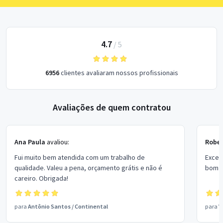
4.7
/
5
6956
clientes avaliaram nossos profissionais
Avaliações de quem contratou
Ana Paula
avaliou:
Rober
Fui muito bem atendida com um trabalho de
Excel
qualidade. Valeu a pena, orçamento grátis e não é
bom p
careiro. Obrigada!
para
Antônio Santos
/
Continental
para
V