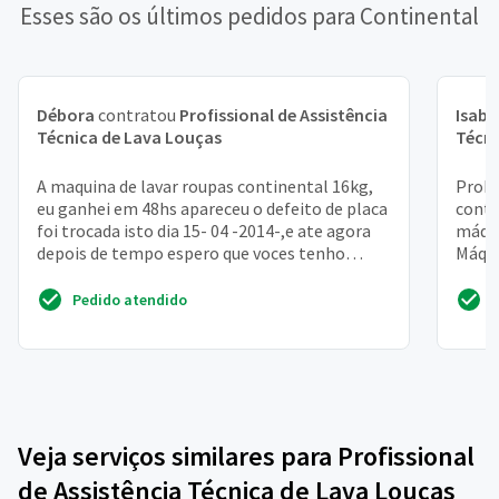
Esses são os últimos pedidos para Continental
Débora
contratou
Profissional de Assistência
Isabe
Técnica de Lava Louças
Técni
A maquina de lavar roupas continental 16kg,
Probl
eu ganhei em 48hs apareceu o defeito de placa
conti
foi trocada isto dia 15- 04 -2014-,e ate agora
máqui
depois de tempo espero que voces tenho
Máqui
consideraça...
Pedido atendido
Veja serviços similares para Profissional
de Assistência Técnica de Lava Louças