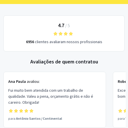
4.7
/
5
6956
clientes avaliaram nossos profissionais
Avaliações de quem contratou
Ana Paula
avaliou:
Rober
Fui muito bem atendida com um trabalho de
Excel
qualidade. Valeu a pena, orçamento grátis e não é
bom p
careiro. Obrigada!
para
Antônio Santos
/
Continental
para
V