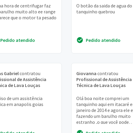
na hora de centrifugar faz
O botão da saida de agua d
arulho muito alto ee range
tanquinho quebrou
 parece que o motor ta pesado
Pedido atendido
Pedido atendido
s Gabriel
contratou
Giovanna
contratou
issional de Assistência
Profissional de Assistência
ica de Lava Louças
Técnica de Lava Louças
iso de um assistência
Olá boa noite comprei um
ica em anapolis goias
tanquinho aqui em itacaré 
janeiro de 2014 e agora ele 
fazendo um barulho muito
estranho ,o que você pode
fazer? aguardo leandra
Pedido atendido
Pedido atendido