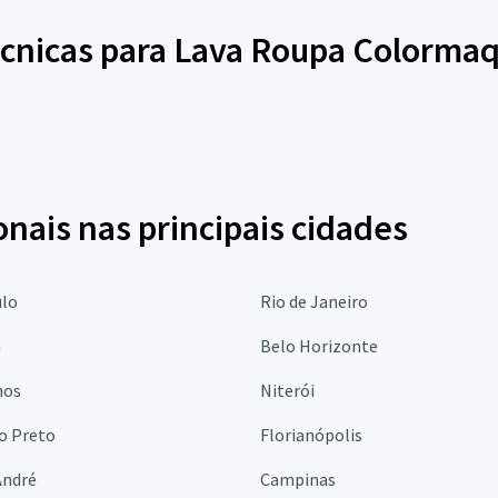
écnicas para Lava Roupa Colormaq
onais nas principais cidades
ulo
Rio de Janeiro
a
Belo Horizonte
hos
Niterói
o Preto
Florianópolis
André
Campinas