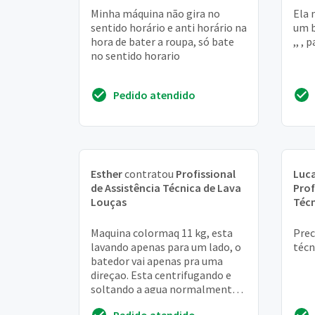
Minha máquina não gira no
Ela 
sentido horário e anti horário na
um b
hora de bater a roupa, só bate
,, ,
no sentido horario
Pedido atendido
Esther
contratou
Profissional
Luca
de Assistência Técnica de Lava
Prof
Louças
Técn
Maquina colormaq 11 kg, esta
Prec
lavando apenas para um lado, o
técn
batedor vai apenas pra uma
direçao. Esta centrifugando e
soltando a agua normalmente,
o unico problema é girar apenas
Pedido atendido