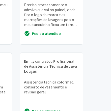
o meu
Preciso trocar somente o
adesivo que vai no painel, onde
fica o logo da marca e as
marcações de lavagens pois o
meu tanquinho ficou um tempo
no sol e amarelou e ressecou
Pedido atendido
quebrando nos cantos
Emilly
contratou
Profissional
de Assistência Técnica de Lava
Louças
Assistencia tecnica colormaq,
em
conserto de vazamento e
esta
revisão geral
Pedido atendido