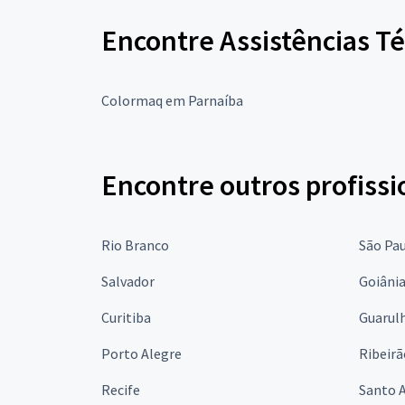
Encontre Assistências T
Colormaq em Parnaíba
Encontre outros profissi
Rio Branco
São Pa
Salvador
Goiâni
Curitiba
Guarul
Porto Alegre
Ribeirã
Recife
Santo 