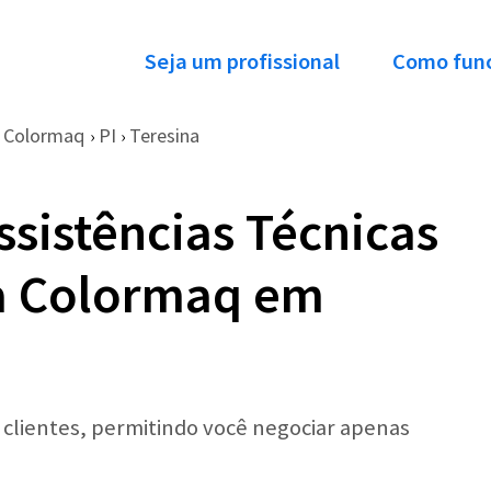
Seja um profissional
Como fun
Colormaq
PI
Teresina
›
›
ssistências Técnicas
a Colormaq em
r clientes, permitindo você negociar apenas