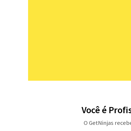
Você é Profi
O GetNinjas receb