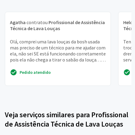
Agatha
contratou
Profissional de Assistência
Heloí
Técnica de Lava Louças
Técni
Olá, comprei uma lava louças da bosh usada
Tenho
mas preciso de um técnico para me ajudar com
troca
ela, não sei SE está funcionando corretamente
drena
pois ela não chega a tirar o sabão da louça. . .
servi
Além...
Pedido atendido
Veja serviços similares para Profissional
de Assistência Técnica de Lava Louças