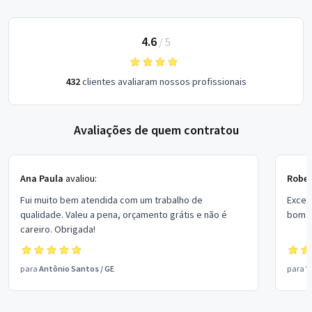
4.6
/
5
432
clientes avaliaram nossos profissionais
Avaliações de quem contratou
Ana Paula
avaliou:
Rober
Fui muito bem atendida com um trabalho de
Excel
qualidade. Valeu a pena, orçamento grátis e não é
bom p
careiro. Obrigada!
para
Antônio Santos
/
GE
para
V