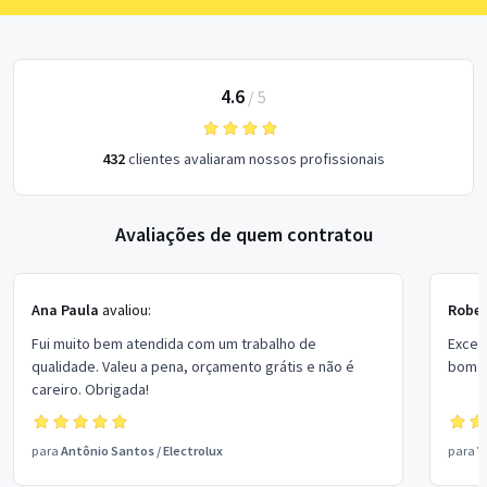
4.6
/
5
432
clientes avaliaram nossos profissionais
Avaliações de quem contratou
Ana Paula
avaliou:
Rober
Fui muito bem atendida com um trabalho de
Excel
qualidade. Valeu a pena, orçamento grátis e não é
bom p
careiro. Obrigada!
para
Antônio Santos
/
Electrolux
para
V