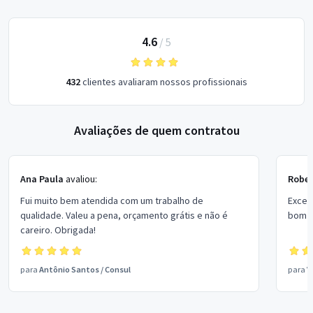
4.6
/
5
432
clientes avaliaram nossos profissionais
Avaliações de quem contratou
Ana Paula
avaliou:
Rober
Fui muito bem atendida com um trabalho de
Excel
qualidade. Valeu a pena, orçamento grátis e não é
bom p
careiro. Obrigada!
para
Antônio Santos
/
Consul
para
V