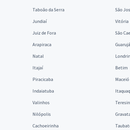
Taboão da Serra
São Jo
Jundiaí
Vitória
Juiz de Fora
São Cae
Arapiraca
Guaruj
Natal
Londri
Itajaí
Betim
Piracicaba
Maceió
Indaiatuba
Itaqua
Valinhos
Teresi
Nilópolis
Gravata
Cachoeirinha
Taubat