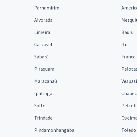
Parnamirim
Americ
Alvorada
Mesqui
Limeira
Bauru
Cascavel
Itu
Sabará
Franca
Piraquara
Pelota
Maracanaú
Vespas
Ipatinga
Chapec
Salto
Petrol
Trindade
Queim
Pindamonhangaba
Toledo