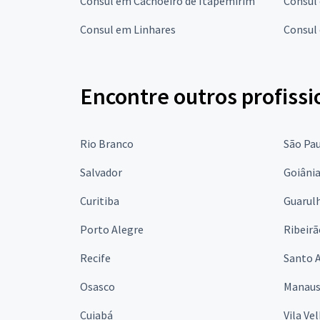
Consul em Cachoeiro de Itapemirim
Consul 
Consul em Linhares
Consul
Encontre outros profissi
Rio Branco
São Pa
Salvador
Goiâni
Curitiba
Guarul
Porto Alegre
Ribeirã
Recife
Santo 
Osasco
Manau
Cuiabá
Vila Ve