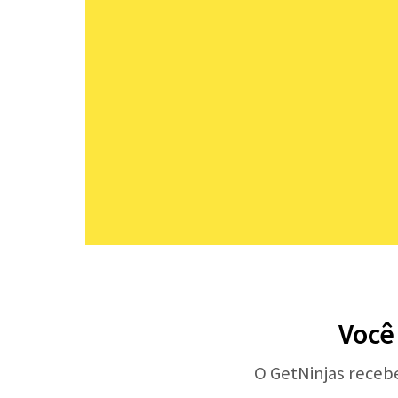
Você
O GetNinjas receb