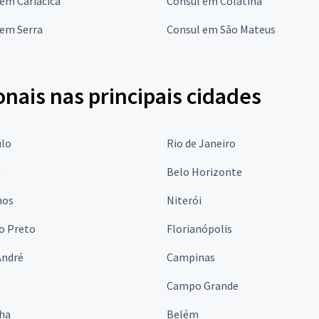
em Cariacica
Consul em Colatina
 em Serra
Consul em São Mateus
onais nas principais cidades
ulo
Rio de Janeiro
a
Belo Horizonte
hos
Niterói
o Preto
Florianópolis
André
Campinas
s
Campo Grande
lha
Belém