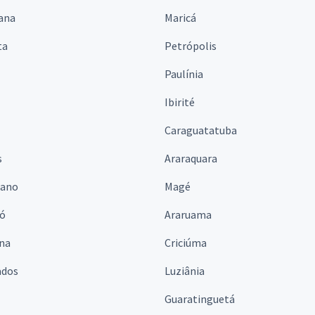
ana
Maricá
ta
Petrópolis
Paulínia
Ibirité
Caraguatatuba
s
Araraquara
iano
Magé
ó
Araruama
ina
Criciúma
ados
Luziânia
Guaratinguetá