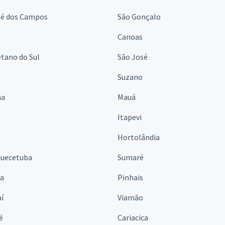
sé dos Campos
São Gonçalo
Canoas
tano do Sul
São José
á
Suzano
na
Mauá
Itapevi
Hortolândia
quecetuba
Sumaré
na
Pinhais
í
Viamão
é
Cariacica