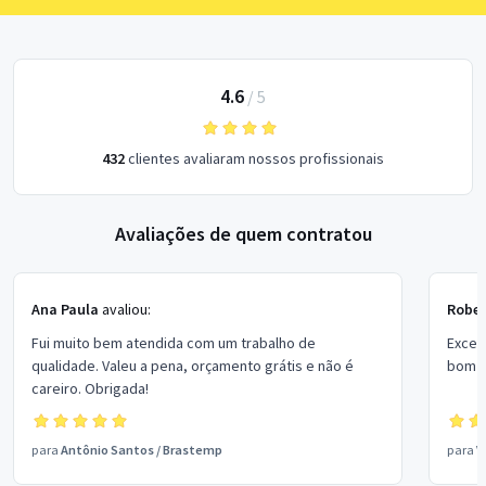
4.6
/
5
432
clientes avaliaram nossos profissionais
Avaliações de quem contratou
Ana Paula
avaliou:
Rober
Fui muito bem atendida com um trabalho de
Excel
qualidade. Valeu a pena, orçamento grátis e não é
bom p
careiro. Obrigada!
para
Antônio Santos
/
Brastemp
para
V