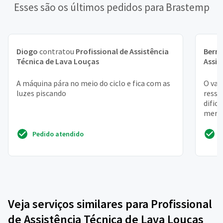
Esses são os últimos pedidos para Brastemp
Diogo
contratou
Profissional de Assistência
Bern
Técnica de Lava Louças
Assis
A máquina pára no meio do ciclo e fica com as
O vaz
luzes piscando
resse
dific
merca
Pedido atendido
Veja serviços similares para Profissional
de Assistência Técnica de Lava Louças