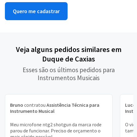
Quero me cadastrar
Veja alguns pedidos similares em
Duque de Caxias
Esses são os últimos pedidos para
Instrumentos Musicais
Bruno
contratou
Assistência Técnica para
Lucc
Instrumento Musical
Instr
Meu microfone ntg2 shotgun da marca rode
O vio
parou de funcionar. Preciso de orçamento o
tampa
mais rápido possível