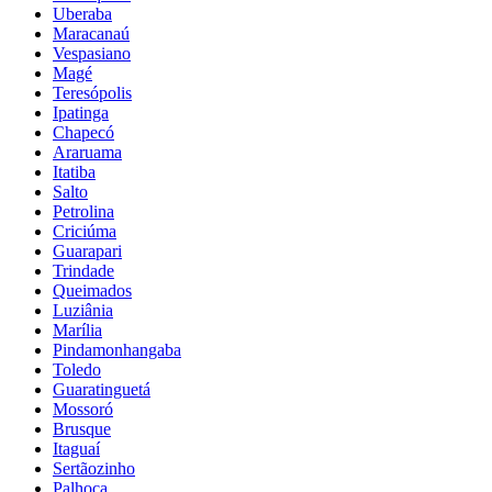
Uberaba
Maracanaú
Vespasiano
Magé
Teresópolis
Ipatinga
Chapecó
Araruama
Itatiba
Salto
Petrolina
Criciúma
Guarapari
Trindade
Queimados
Luziânia
Marília
Pindamonhangaba
Toledo
Guaratinguetá
Mossoró
Brusque
Itaguaí
Sertãozinho
Palhoça