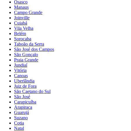
Osasco
Manaus
Campo Grande
Joinville
Cuiabá
Vila Velha
Belém
Sorocaba
Taboão da Serra
São José dos Campos
São Gonçalo
Praia Grande
Jundiaí
Vitória
Canoas
Uberlândia
Juiz de Fora
São Caetano do Sul
São José
Carapicuíba
Arapiraca
Guarujá
Suzano
Cotia
Natal