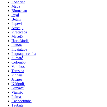
Londrina
Mauá
Blumenau
Itajaí
Betim
Itapevi
Aracaju
Piracicaba
Maceió
Hortolândia
Olinda
Indaiatuba
Itaquaquecetuba
Sumaré
Colombo
Valinhos
Teresina
Pinhais
Jacareí
Nilópolis
Gravataí
Viamão
Palmas
Cachoeirinha
Taubaté