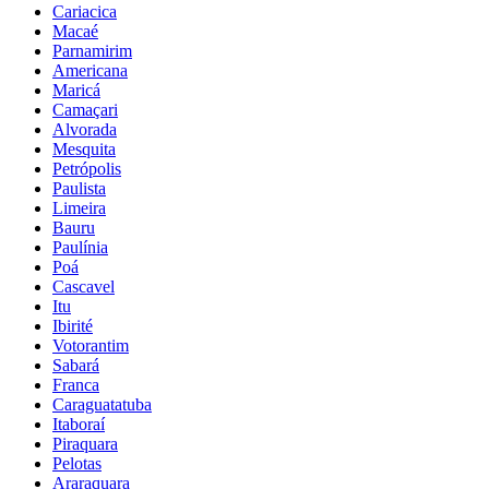
Cariacica
Macaé
Parnamirim
Americana
Maricá
Camaçari
Alvorada
Mesquita
Petrópolis
Paulista
Limeira
Bauru
Paulínia
Poá
Cascavel
Itu
Ibirité
Votorantim
Sabará
Franca
Caraguatatuba
Itaboraí
Piraquara
Pelotas
Araraquara