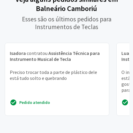
Balneário Camboriú
Esses são os últimos pedidos para
Instrumentos de Teclas
Isadora
contratou
Assistência Técnica para
Luan
Instrumento Musical de Tecla
Instr
Preciso trocar toda a parte de plástico dele
O ins
está tudo solto e quebrando
estão
gosta
para 
Pedido atendido