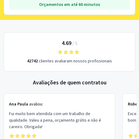
Orçamentos em até 60 minutos
4.69
/
5
42742
clientes avaliaram nossos profissionais
Avaliações de quem contratou
Ana Paula
avaliou:
Rober
Fui muito bem atendida com um trabalho de
Excel
qualidade. Valeu a pena, orçamento grátis e não é
bom p
careiro. Obrigada!