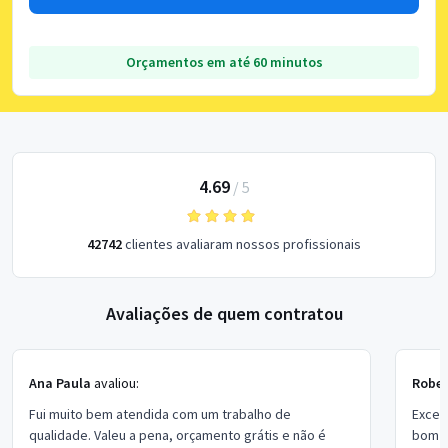
Orçamentos em até 60 minutos
4.69
/
5
42742
clientes avaliaram nossos profissionais
Avaliações de quem contratou
Ana Paula
avaliou:
Rober
Fui muito bem atendida com um trabalho de
Excel
qualidade. Valeu a pena, orçamento grátis e não é
bom p