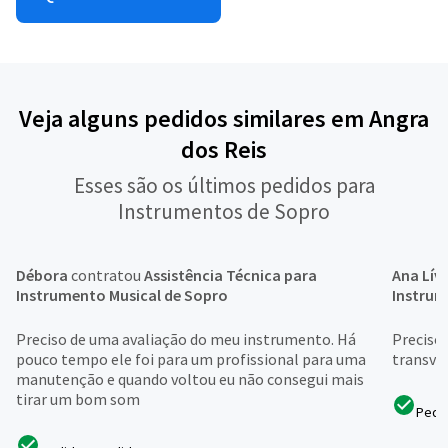
Veja alguns pedidos similares em Angra
dos Reis
Esses são os últimos pedidos para
Instrumentos de Sopro
Débora
contratou
Assistência Técnica para
Ana Lív
Instrumento Musical de Sopro
Instrum
Preciso de uma avaliação do meu instrumento. Há
Preciso 
pouco tempo ele foi para um profissional para uma
transve
manutenção e quando voltou eu não consegui mais
tirar um bom som
Pedi