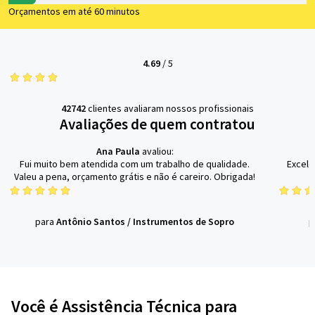
Orçamentos em até 60 minutos
4.69
/
5
42742
clientes avaliaram nossos profissionais
Avaliações de quem contratou
Ana Paula
avaliou:
Fui muito bem atendida com um trabalho de qualidade.
Excele
Valeu a pena, orçamento grátis e não é careiro. Obrigada!
para
Antônio Santos
/
Instrumentos de Sopro
p
Você é Assistência Técnica para