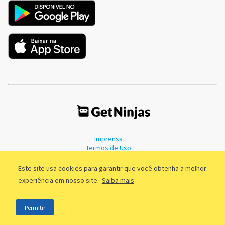
Imprensa
Termos de Uso
Política de Privacidade
Este site usa cookies para garantir que você obtenha a melhor
experiência em nosso site.
Saiba mais
©2011 - 2026, GetNinjas LTDA. CNPJ 55.744.877/0001-89 - Rua Dr.
Permitir
Fernandes Coelho, 85 - 3º andar - São Paulo/SP - Brasil